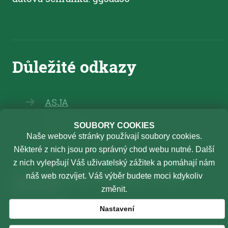
ASJA
Elearning
SOUBORY COOKIES
Naše webové stránky používají soubory cookies.
TSU
Některé z nich jsou pro správný chod webu nutné. Další
z nich vylepšují Váš uživatelský zážitek a pomáhají nám
Oznamování protiprávního
náš web rozvíjet. Váš výběr budete moci kdykoliv
jednání
změnit.
Vnitřní oznamovací systém
Nastavení