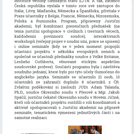
instituce většiny členských států EJTN. A tak, zatímco
Česká republika vyslala v tomto roce své zástupce do
Itálie, Litvy, Maďarska, Německa a Španělska, přivítala v
Praze účastníky z Belgie, Francie, Německa, Nizozemska,
Polska a Rumunska. Program, připravený Justiční
akademií, byl kombinací prezenčních přednášek (na
téma justiční spolupráce v civilních i trestních věcech,
každodenní povinnosti soudce), interaktivních
workshopů (veřejný projev v soudní síni, práce se spisem)
i online semináře (kdy se v jeden moment propojili
účastníci projektu v několika evropských zemích a
společně se účastnili přednášky soudce z Velké Británie,
Leslieho Cuthberta, věnované etickým aspektům
soudcovské profese). Součástí programu byla i návštěva
soudního jednání, které bylo pro tyto účely tlumočeno do
anglického jazyka. Semináře se účastnilo 21 osob, 13
účastníků ze zahraničí doplnilo 8 účastníků z ČR.
Zvláštní poděkování si zaslouží JUDr. Adam Talanda,
Ph.D., soudce Okresního soudu v Přerově a Mgr. Jakub
Spáčil, justiční čekatel Okresního soudu v Novém Jičíně,
kteří roli účastníků projektu rozšířili o roli koordinátorů a
aktivně spolupracovali s Justiční akademií na přípravě
semináře, tematickém vymezení jednotlivých částí i na
samotné realizaci.