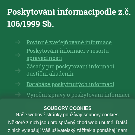
Poskytování informací
podle z.č.
106/1999 Sb.
Povinně zveřejňované informace
Poskytování informací v resortu
spravedlnosti
Zásady pro poskytování informací
Justiční akademií
Databáze poskytnutých informací
Výroční zprávy o poskytování informací
Interní protikorupční program JA
SOUBORY COOKIES
Naše webové stránky používají soubory cookies.
Etický kodex zaměstnance JA
Některé z nich jsou pro správný chod webu nutné. Další
z nich vylepšují Váš uživatelský zážitek a pomáhají nám