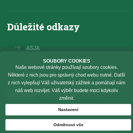
ASJA
Elearning
SOUBORY COOKIES
Naše webové stránky používají soubory cookies.
TSU
Některé z nich jsou pro správný chod webu nutné. Další
z nich vylepšují Váš uživatelský zážitek a pomáhají nám
Oznamování protiprávního
náš web rozvíjet. Váš výběr budete moci kdykoliv
jednání
změnit.
Vnitřní oznamovací systém
Nastavení
Odmítnout vše
© Copyright 2024 Justiční akademie -