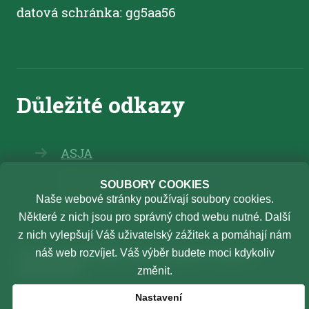
datová schránka: gg5aa56
ASJA
Elearning
SOUBORY COOKIES
Naše webové stránky používají soubory cookies.
TSU
Některé z nich jsou pro správný chod webu nutné. Další
z nich vylepšují Váš uživatelský zážitek a pomáhají nám
Oznamování protiprávního
náš web rozvíjet. Váš výběr budete moci kdykoliv
jednání
změnit.
Vnitřní oznamovací systém
Nastavení