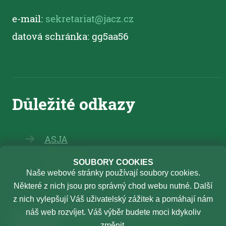
e-mail:
sekretariat@jacz.cz
datová schránka: gg5aa56
ASJA
Elearning
SOUBORY COOKIES
Naše webové stránky používají soubory cookies.
TSU
Některé z nich jsou pro správný chod webu nutné. Další
z nich vylepšují Váš uživatelský zážitek a pomáhají nám
Oznamování protiprávního
náš web rozvíjet. Váš výběr budete moci kdykoliv
jednání
změnit.