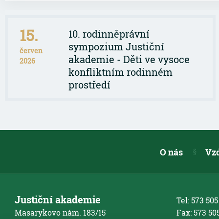
15.
10. rodinněprávní
sympozium Justiční
červen
akademie - Děti ve vysoce
2026
konfliktním rodinném
prostředí
O nás
Vz
Justiční akademie
Tel: 573 505
Masarykovo nám. 183/15
Fax: 573 50