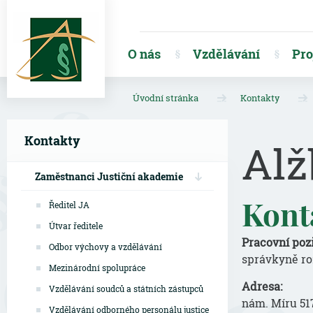
O nás
Vzdělávání
Pro
Úvodní stránka
Kontakty
Kontakty
Alž
Zaměstnanci Justiční akademie
Kont
Ředitel JA
Útvar ředitele
Pracovní pozi
Odbor výchovy a vzdělávání
správkyně ro
Mezinárodní spolupráce
Adresa:
Vzdělávání soudců a státních zástupců
nám. Míru 51
Vzdělávání odborného personálu justice