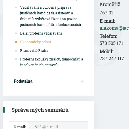
Kroměříž
Vzdělávání a odborná příprava
767 01
justičních kandidátů, asistentů a
čekatelů, výběrová řízení na pozice
E-mail:
justičních kandidátů a funkce soudců
alakoma@jac
Další profesní vzdělávání
Telefon:
Ekonomický odbor
573 505 171
Pracoviště Praha
Mobil:
737 247 117
Profesní zkoušky znalců, tlumočníků a
insolvenčních správců
Podatelna
Správa mých seminářů
E-mail: