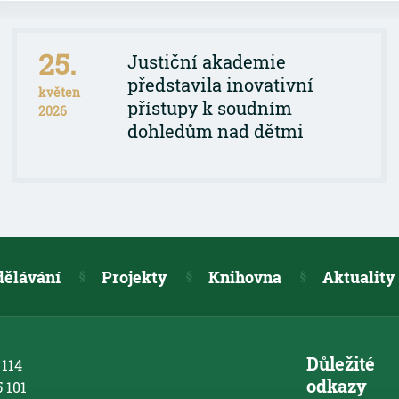
25.
Justiční akademie
představila inovativní
květen
přístupy k soudním
2026
dohledům nad dětmi
dělávání
Projekty
Knihovna
Aktuality
Důležité
 114
odkazy
5 101