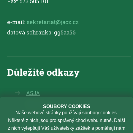
Fax: 573 505 101
e-mail:
sekretariat@jacz.cz
datová schránka: gg5aa56
ASJA
Elearning
SOUBORY COOKIES
Naše webové stránky používají soubory cookies.
TSU
Některé z nich jsou pro správný chod webu nutné. Další
z nich vylepšují Váš uživatelský zážitek a pomáhají nám