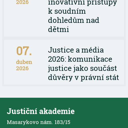
inovativní přístupy
2026
k soudním
dohledům nad
dětmi
07.
Justice a média
2026: komunikace
duben
justice jako součást
2026
důvěry v právní stát
Justiční akademie
Masarykovo nám. 183/15