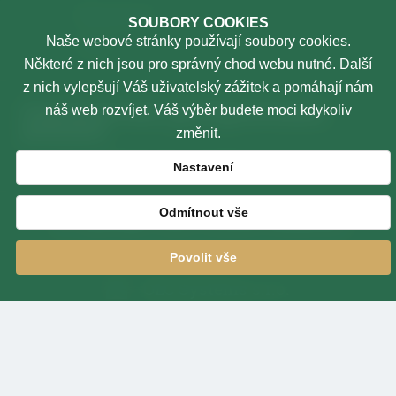
Elearning
SOUBORY COOKIES
Naše webové stránky používají soubory cookies.
TSU
Některé z nich jsou pro správný chod webu nutné. Další
z nich vylepšují Váš uživatelský zážitek a pomáhají nám
Oznamování protiprávního
náš web rozvíjet. Váš výběr budete moci kdykoliv
jednání
změnit.
Vnitřní oznamovací systém
Nastavení
Odmítnout vše
© Copyright 2024 Justiční akademie -
www.jacz.cz
Povolit vše
OLC Systems s.r.o.