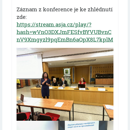
Záznam z konference je ke zhlédnutí
zde:
https://stream.asja.cz/play/?
hash=wVnO3DXJmFESfvBYVUBvnC
nV9Xmgyzl9pqEmBn6aQpX8L7kplM