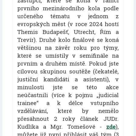
zástupci, které se koná v rámci
prvního mezinárodního kola podle
určeného tématu v jednom z
evropských měst (v roce 2024 hostí
Themis Budapešť, Utrecht, Řím a
Trevír). Druhé kolo finálové se koná
většinou na závěr roku pro týmy,
které se umístily v semifinále na
prvním a druhém místě. Pokud jste
cílovou skupinou soutěže (čekatelé,
justiční kandidáti a asistenti), v
minulosti jste se této akce
neúčastnili (více k pojmu „judicial
trainee“ a k délce vstupního
vzdělávání, které by nemělo
přesáhnout 2 roky článek JUDr.
Kudlíka a Mgr. Tomešové -
zde
),
můžete již nyní přihlásit váš tým (3