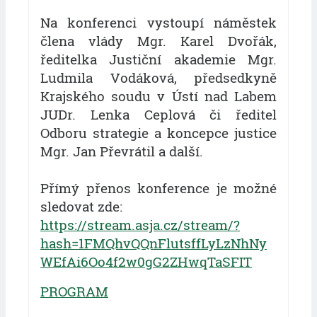
Na konferenci vystoupí náměstek
člena vlády Mgr. Karel Dvořák,
ředitelka Justiční akademie Mgr.
Ludmila Vodáková, předsedkyně
Krajského soudu v Ústí nad Labem
JUDr. Lenka Ceplová či ředitel
Odboru strategie a koncepce justice
Mgr. Jan Převrátil a další.
Přímý přenos konference je možné
sledovat zde:
https://stream.asja.cz/stream/?
hash=1FMQhvQQnFlutsffLyLzNhNy
WEfAi6Oo4f2w0gG2ZHwqTaSFIT
PROGRAM