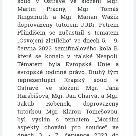
soud v Ostravě ve složení Mgr.
Martin Pracný, Mgr. Tomáš
Ringsmuth a Mgr. Marian Wažik
doprovázený tutorem JUDr. Petrem
Přindišem se zúčastnil s tématem
„Osvojení zletilého“ ve dnech 5. - 9.
června 2023 semifinálového kola B,
které se konalo v italské Neapoli.
Tématem byla Evropská Unie a
evropské rodinné právo. Druhý tým
reprezentující Krajský soud v
Ostravě ve složení Mgr. Jana
Harabišová, Mgr. Jan Charvát a Mgr.
Jakub Robenek, doprovázený
tutorkou Mgr. Klárou Tomešovou,
byl vyslán s tématem „Morální
aspekty chování pro soudce“ ve
dnech 3. - 7. července 2023 do