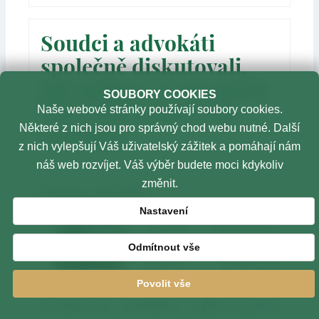
Soudci a advokáti
společně diskutovali,
jak nejlépe ve prospěch
SOUBORY COOKIES
dětí řešit rodičovské
Naše webové stránky používají soubory cookies.
Některé z nich jsou pro správný chod webu nutné. Další
konflikty
z nich vylepšují Váš uživatelský zážitek a pomáhají nám
náš web rozvíjet. Váš výběr budete moci kdykoliv
Vytvořeno: 2. listopad 2023
změnit.
Praha, 1. 11. 2023
Justiční akademie a
Nastavení
Česká advokátní
komora včera v
Odmítnout vše
Praze společně
uspořádaly
Povolit vše
konferenci Moderní opatrovnická