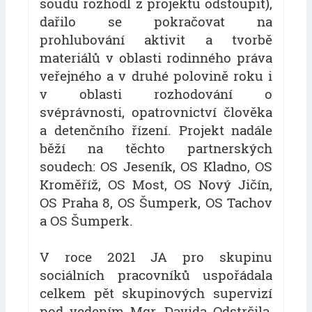
soudu rozhodl z projektu odstoupit),
dařilo se pokračovat na
prohlubování aktivit a tvorbě
materiálů v oblasti rodinného práva
veřejného a v druhé polovině roku i
v oblasti rozhodování o
svéprávnosti, opatrovnictví člověka
a detenčního řízení. Projekt nadále
běží na těchto partnerských
soudech: OS Jeseník, OS Kladno, OS
Kroměříž, OS Most, OS Nový Jičín,
OS Praha 8, OS Šumperk, OS Tachov
a OS Šumperk.
V roce 2021 JA pro skupinu
sociálních pracovníků uspořádala
celkem pět skupinových supervizí
pod vedením Mgr. Davida Odstrčila,