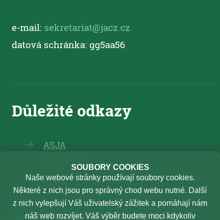
e-mail:
sekretariat@jacz.cz
datová schránka: gg5aa56
ASJA
Elearning
SOUBORY COOKIES
Naše webové stránky používají soubory cookies.
TSU
Některé z nich jsou pro správný chod webu nutné. Další
z nich vylepšují Váš uživatelský zážitek a pomáhají nám
Oznamování protiprávního
náš web rozvíjet. Váš výběr budete moci kdykoliv