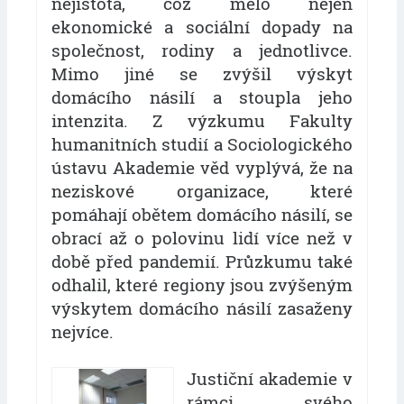
nejistota, což mělo nejen
ekonomické a sociální dopady na
společnost, rodiny a jednotlivce.
Mimo jiné se zvýšil výskyt
domácího násilí a stoupla jeho
intenzita. Z výzkumu Fakulty
humanitních studií a Sociologického
ústavu Akademie věd vyplývá, že na
neziskové organizace, které
pomáhají obětem domácího násilí, se
obrací až o polovinu lidí více než v
době před pandemií. Průzkumu také
odhalil, které regiony jsou zvýšeným
výskytem domácího násilí zasaženy
nejvíce.
Justiční akademie v
rámci svého