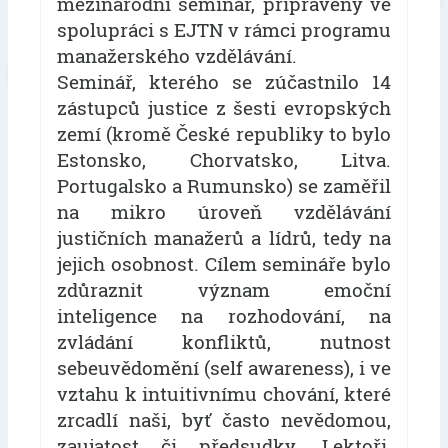
mezinárodní seminář, připravený ve
spolupráci s EJTN v rámci programu
manažerského vzdělávání.
Seminář, kterého se zúčastnilo 14
zástupců justice z šesti evropských
zemí (kromě České republiky to bylo
Estonsko, Chorvatsko, Litva.
Portugalsko a Rumunsko) se zaměřil
na mikro úroveň vzdělávání
justičních manažerů a lídrů, tedy na
jejich osobnost. Cílem semináře bylo
zdůraznit význam emoční
inteligence na rozhodování, na
zvládání konfliktů, nutnost
sebeuvědomění (self awareness), i ve
vztahu k intuitivnímu chování, které
zrcadlí naši, byť často nevědomou,
zaujatost či předsudky. Lektoři,